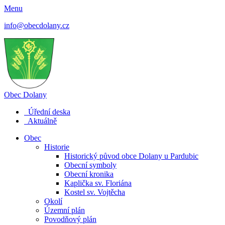
Menu
info@obecdolany.cz
Obec
Dolany
Úřední deska
Aktuálně
Obec
Historie
Historický původ obce Dolany u Pardubic
Obecní symboly
Obecní kronika
Kaplička sv. Floriána
Kostel sv. Vojtěcha
Okolí
Územní plán
Povodňový plán