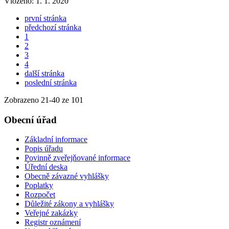
Vloženo:
1. 1. 2020
první stránka
předchozí stránka
1
2
3
4
další stránka
poslední stránka
Zobrazeno
21
-
40
ze 101
Obecní úřad
Základní informace
Popis úřadu
Povinně zveřejňované informace
Úřední deska
Obecně závazné vyhlášky
Poplatky
Rozpočet
Důležité zákony a vyhlášky
Veřejné zakázky
Registr oznámení