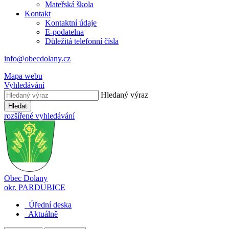
Mateřská škola
Kontakt
Kontaktní údaje
E-podatelna
Důležitá telefonní čísla
info@obecdolany.cz
Mapa webu
Vyhledávání
Hledaný výraz
Hledat
rozšířené vyhledávání
Obec
Dolany
okr. PARDUBICE
Úřední deska
Aktuálně