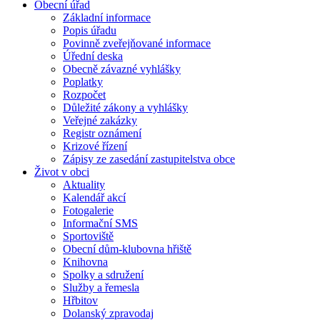
Obecní úřad
Základní informace
Popis úřadu
Povinně zveřejňované informace
Úřední deska
Obecně závazné vyhlášky
Poplatky
Rozpočet
Důležité zákony a vyhlášky
Veřejné zakázky
Registr oznámení
Krizové řízení
Zápisy ze zasedání zastupitelstva obce
Život v obci
Aktuality
Kalendář akcí
Fotogalerie
Informační SMS
Sportoviště
Obecní dům-klubovna hřiště
Knihovna
Spolky a sdružení
Služby a řemesla
Hřbitov
Dolanský zpravodaj