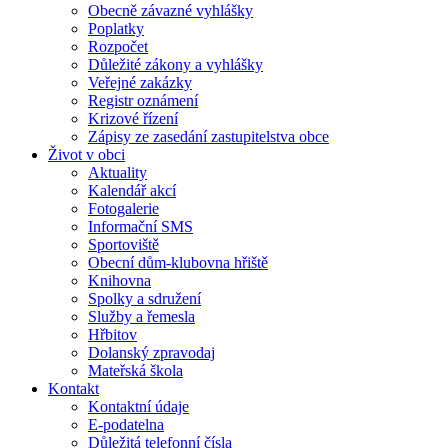
Obecně závazné vyhlášky
Poplatky
Rozpočet
Důležité zákony a vyhlášky
Veřejné zakázky
Registr oznámení
Krizové řízení
Zápisy ze zasedání zastupitelstva obce
Život v obci
Aktuality
Kalendář akcí
Fotogalerie
Informační SMS
Sportoviště
Obecní dům-klubovna hřiště
Knihovna
Spolky a sdružení
Služby a řemesla
Hřbitov
Dolanský zpravodaj
Mateřská škola
Kontakt
Kontaktní údaje
E-podatelna
Důležitá telefonní čísla