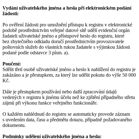
Vydání uživatelského jména a hesla při elektronickém podání
žádosti:
Po ověření žádosti pro umožnění přístupu k registru v elektronické
podobě prostřednictvím veřejné datové sítě udělí evidenční orgán
žadateli uživatelské jméno a přístupové heslo do registru, které
bez zbytečného odkladu doručí prostřednictvím provozovatele
poštovních služeb do vlastních rukou žadatele s výjimkou žádosti
podané podle odstavce 3 písm. a).
Poučení:
Sdělit třetí osobě uživatelské jméno a heslo k nahlížení do registru je
zakázáno a je přestupkem, za který lze udělit pokutu do výše 50 000
Kč.
Dále je přestupkem používání nebo další zpracování údajů
vedených v registru k jinému účelu než ke zjištění případného střetu
zájmů při výkonu funkce veřejného funkcionáře.
O každém nahlédnutí do registru se automaticky provede záznam
s uvedením data, času a předmětu dotazu, případně požadovaného
dokumentu.
Podmínky udělení uživatelského jména a hesla: