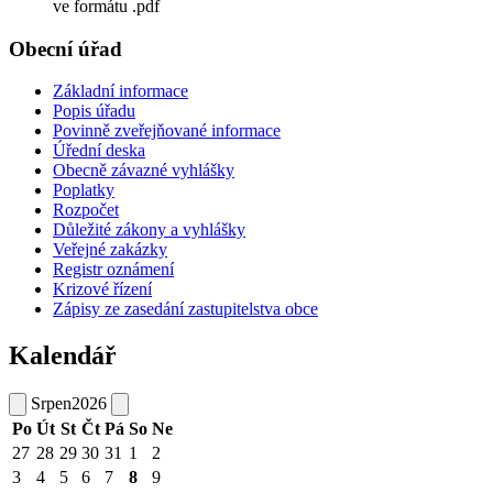
ve formátu .pdf
Obecní úřad
Základní informace
Popis úřadu
Povinně zveřejňované informace
Úřední deska
Obecně závazné vyhlášky
Poplatky
Rozpočet
Důležité zákony a vyhlášky
Veřejné zakázky
Registr oznámení
Krizové řízení
Zápisy ze zasedání zastupitelstva obce
Kalendář
Srpen
2026
Po
Út
St
Čt
Pá
So
Ne
27
28
29
30
31
1
2
3
4
5
6
7
8
9