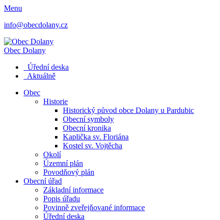
Menu
info@obecdolany.cz
Obec
Dolany
Úřední deska
Aktuálně
Obec
Historie
Historický původ obce Dolany u Pardubic
Obecní symboly
Obecní kronika
Kaplička sv. Floriána
Kostel sv. Vojtěcha
Okolí
Územní plán
Povodňový plán
Obecní úřad
Základní informace
Popis úřadu
Povinně zveřejňované informace
Úřední deska