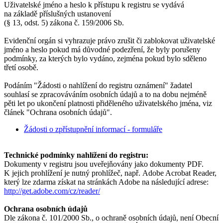
Uživatelské jméno a heslo k přístupu k registru se vydává
na základě příslušných ustanovení
(§ 13, odst. 5) zákona č. 159/2006 Sb.
Evidenční orgán si vyhrazuje právo zrušit či zablokovat uživatelské
jméno a heslo pokud má důvodné podezření, že byly porušeny
podmínky, za kterých bylo vydáno, zejména pokud bylo sděleno
třetí osobě.
Podáním "Žádosti o nahlížení do registru oznámení" žadatel
souhlasí se zpracováváním osobních údajů a to na dobu nejméně
pěti let po ukončení platnosti přiděleného uživatelského jména, viz
článek "Ochrana osobních údajů".
Žádosti o zpřístupnění informací - formuláře
Technické podmínky nahlížení do registru:
Dokumenty v registru jsou uveřejňovány jako dokumenty PDF.
K jejich prohlížení je nutný prohlížeč, např. Adobe Acrobat Reader,
který lze zdarma získat na stránkách Adobe na následující adrese:
http://get.adobe.com/cz/reader/
Ochrana osobních údajů
Dle zákona č. 101/2000 Sb., o ochraně osobních údajů, není Obecní