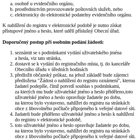
osobně u evidenčního orgánu,
prostřednictvím provozovatele poštovních služeb, nebo
elektronicky do elektronické podatelny evidenčního orgánu.
K nahlížení do registru v elektronické podobě je nutno získat
přístupové jméno a heslo, které udělí příslušný Obecní úřad.
Doporučený postup při osobním podání žádosti:
seznámit se s podmínkami vydání uživatelského jména
a hesla, viz tato stránka,
dostavit se k vydání do registračního místa, tj. do kanceláře
Obecního úřadu v úředních hodinách
předložit občanský průkaz, na jehož základě bude zájemci
předložena "Žádost o nahlížení do registru oznámení", kterou
žadatel podepíše, čímž potvrdí souhlas s podmínkami,
za kterých mu bude uživatelské jméno a heslo přiděleno,toto
uživatelské jméno a heslo opravňuje žadatele po dobu,
na kterou bylo vystaveno, nahlížet do registru na stránkách
obce z libovolného počítače připojeného k veřejné datové síti.
žadateli bude přiděleno uživatelské jméno a heslo k nahlížení
do registru v elektronické podobě,
toto uživatelské jméno a heslo opravňuje žadatele po dobu,
na kterou bylo vystaveno, nahlížet do registru na stránkách
obce z libovolného počítače připojeného k veřejné datové síti.