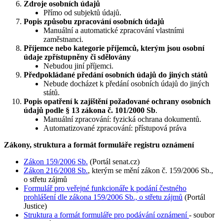
Zdroje osobních údajů
Přímo od subjektů údajů.
Popis způsobu zpracování osobních údajů
Manuální a automatické zpracování vlastními
zaměstnanci.
Příjemce nebo kategorie příjemců, kterým jsou osobní
údaje zpřístupněny či sdělovány
Nebudou jiní příjemci.
Předpokládané předání osobních údajů do jiných států
Nebude docházet k předání osobních údajů do jiných
států.
Popis opatření k zajištění požadované ochrany osobních
údajů podle § 13 zákona č. 101/2000 Sb
.
Manuální zpracování: fyzická ochrana dokumentů.
Automatizované zpracování: přístupová práva
Zákony, struktura a formát formuláře registru oznámení
Zákon 159/2006 Sb.
(Portál senat.cz)
Zákon 216/2008 Sb.
, kterým se mění zákon č. 159/2006 Sb.,
o střetu zájmů
Formulář pro veřejné funkcionáře k podání čestného
prohlášení dle zákona 159/2006 Sb., o střetu zájmů
(Portál
Justice)
Struktura a formát formuláře pro podávání oznámení
- soubor