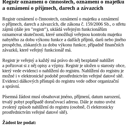
Registr oznámení o činnostech, oznámení o majetku
a oznámení o příjmech, darech a závazcích
Registr oznámení o činnostech, oznámení o majetku a oznámení
o příjmech, darech a závazcích, dle zákona č. 159/2006 Sb., o střetu
zájmů (dále jen "registr"), ukládá veřejným funkcionářům
oznamovat skutečnosti, které umožňují veřejnou kontrolu majetku
nabytého za dobu výkonu funkce a dalších příjmů, darů nebo jiného
prospěchu, získaných za dobu výkonu funkce, případně finančních
závazků, které veřejný funkcionář má.
Registr je veřejný a každý má právo do něj bezplatně nahlížet
a pořizovat si z něj opisy a výpisy. Registr je uložen u starosty obce,
který vede evidenci o nahlížení do registru. Nahlížení do registru je
možné i v elektronické podobě prostřednictvím veřejné datové sítě.
Evidenci dálkových přístupů do registru vede odbor organizační
a správní.
Písemná žádost musí obsahovat jméno, příjmení, datum narození,
trvalý pobyt popřípadě doručovací adresu. Dále je nutno uvést
zvolený způsob nahlížení do registru (osobně, či elektronicky
prostřednictvím veřejné datové sítě).
Žádost lze podat: