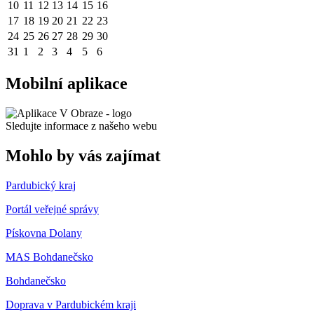
10
11
12
13
14
15
16
17
18
19
20
21
22
23
24
25
26
27
28
29
30
31
1
2
3
4
5
6
Mobilní aplikace
Sledujte informace z našeho webu
Mohlo by vás zajímat
Pardubický kraj
Portál veřejné správy
Pískovna Dolany
MAS Bohdanečsko
Bohdanečsko
Doprava v Pardubickém kraji