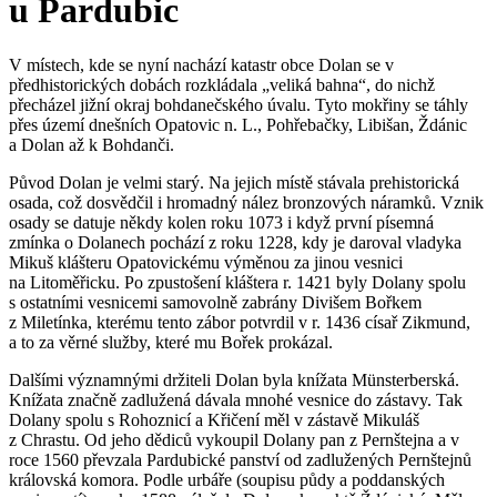
u Pardubic
V místech, kde se nyní nachází katastr obce Dolan se v
předhistorických dobách rozkládala „veliká bahna“, do nichž
přecházel jižní okraj bohdanečského úvalu. Tyto mokřiny se táhly
přes území dnešních Opatovic n. L., Pohřebačky, Libišan, Ždánic
a Dolan až k Bohdanči.
Původ Dolan je velmi starý. Na jejich místě stávala prehistorická
osada, což dosvědčil i hromadný nález bronzových náramků. Vznik
osady se datuje někdy kolen roku 1073 i když první písemná
zmínka o Dolanech pochází z roku 1228, kdy je daroval vladyka
Mikuš klášteru Opatovickému výměnou za jinou vesnici
na Litoměřicku. Po zpustošení kláštera r. 1421 byly Dolany spolu
s ostatními vesnicemi samovolně zabrány Divišem Bořkem
z Miletínka, kterému tento zábor potvrdil v r. 1436 císař Zikmund,
a to za věrné služby, které mu Bořek prokázal.
Dalšími významnými držiteli Dolan byla knížata Münsterberská.
Knížata značně zadlužená dávala mnohé vesnice do zástavy. Tak
Dolany spolu s Rohoznicí a Křičení měl v zástavě Mikuláš
z Chrastu. Od jeho dědiců vykoupil Dolany pan z Pernštejna a v
roce 1560 převzala Pardubické panství od zadlužených Pernštejnů
královská komora. Podle urbáře (soupisu půdy a poddanských