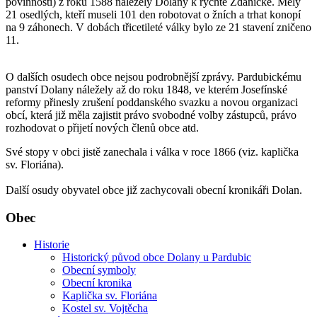
povinností) z roku 1588 náležely Dolany k rychtě Ždánické. Měly
21 osedlých, kteří museli 101 den robotovat o žních a trhat konopí
na 9 záhonech. V dobách třicetileté války bylo ze 21 stavení zničeno
11.
O dalších osudech obce nejsou podrobnější zprávy. Pardubickému
panství Dolany náležely až do roku 1848, ve kterém Josefínské
reformy přinesly zrušení poddanského svazku a novou organizaci
obcí, která již měla zajistit právo svobodné volby zástupců, právo
rozhodovat o přijetí nových členů obce atd.
Své stopy v obci jistě zanechala i válka v roce 1866 (viz. kaplička
sv. Floriána).
Další osudy obyvatel obce již zachycovali obecní kronikáři Dolan.
Obec
Historie
Historický původ obce Dolany u Pardubic
Obecní symboly
Obecní kronika
Kaplička sv. Floriána
Kostel sv. Vojtěcha