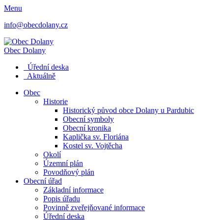
Menu
info@obecdolany.cz
Obec
Dolany
Úřední deska
Aktuálně
Obec
Historie
Historický původ obce Dolany u Pardubic
Obecní symboly
Obecní kronika
Kaplička sv. Floriána
Kostel sv. Vojtěcha
Okolí
Územní plán
Povodňový plán
Obecní úřad
Základní informace
Popis úřadu
Povinně zveřejňované informace
Úřední deska