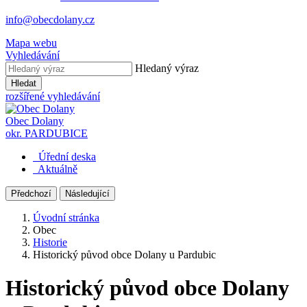
info@obecdolany.cz
Mapa webu
Vyhledávání
Hledaný výraz
Hledat
rozšířené vyhledávání
Obec
Dolany
okr. PARDUBICE
Úřední deska
Aktuálně
Předchozí
Následující
Úvodní stránka
Obec
Historie
Historický původ obce Dolany u Pardubic
Historický původ obce Dolany