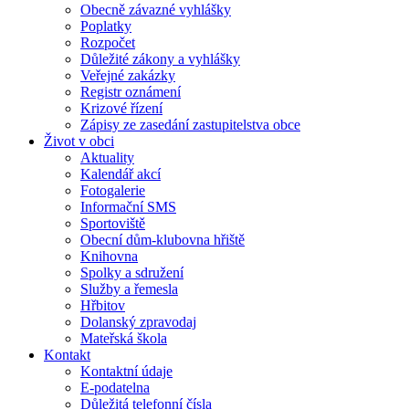
Obecně závazné vyhlášky
Poplatky
Rozpočet
Důležité zákony a vyhlášky
Veřejné zakázky
Registr oznámení
Krizové řízení
Zápisy ze zasedání zastupitelstva obce
Život v obci
Aktuality
Kalendář akcí
Fotogalerie
Informační SMS
Sportoviště
Obecní dům-klubovna hřiště
Knihovna
Spolky a sdružení
Služby a řemesla
Hřbitov
Dolanský zpravodaj
Mateřská škola
Kontakt
Kontaktní údaje
E-podatelna
Důležitá telefonní čísla