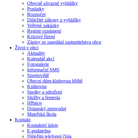
Obecně závazné vyhlášky
Poplatky
Rozpočet
Důležité zákony a vyhlášky
Veřejné zakázky
Registr oznámení
Krizové řízení
Zápisy ze zasedání zastupitelstva obce
Život v obci
Aktuality
Kalendář akcí
Fotogalerie
Informační SMS
Sportoviště
Obecní dům-klubovna hřiště
Knihovna
Spolky a sdružení
Služby a řemesla
Hřbitov
Dolanský zpravodaj
Mateřská škola
Kontakt
Kontaktní údaje
E-podatelna
Důležitá telefonní čísla