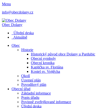
Menu
info@obecdolany.cz
Obec
Dolany
Úřední deska
Aktuálně
Obec
Historie
Historický původ obce Dolany u Pardubic
Obecní symboly
Obecní kronika
Kaplička sv. Floriána
Kostel sv. Vojtěcha
Okolí
Územní plán
Povodňový plán
Obecní úřad
Základní informace
Popis úřadu
Povinně zveřejňované informace
Úřední deska